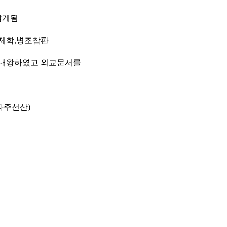
알게됨
제학
,
병조참판
내왕하였고 외교문서를
파주선산
)