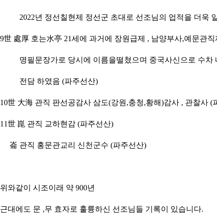
2022
년 정선칠현제 정선군 초대로 선조님의 업적을 더욱 
9
世 處厚
호는
水亭
21
세에 과거에 장원급제
,
남양부사
,
예문관직
명필문장가로 당시에 이름을떨쳤으며 중국사신으로 수차 
전담 하였음
(
파주선산
)
10
世 大海
관직 판선공감사 삼도
(
강원
,
충청
,
황해
)
감사
,
관찰사
(
11
世 崑
관직 교하현감
(
파주선산
)
崙
관직 홍문관교리 신천군수
(
파주선산
)
위와같이 시조이래 약
900
년
근대에도 문
,
무 효자로 훌륭하신 선조님들 기록이 있습니다.