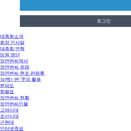
로그인
대종회소개
회장 인사말
대종회 연혁
임원 명단
장연변씨역사
장연변씨 유래
장연변씨 현조 편람록
성(性) '변' 字의 활용
분파도
항렬표
장연변씨 현황
장연변씨인물
고려시대
조선시대
근현대
인터넷족보