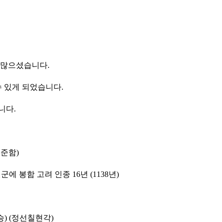
 많으셨습니다.
 있게 되었습니다.
니다.
 준함
)
원군에 봉함 고려 인종
16
년
(1138
년
)
승
) (
정선칠현각
)