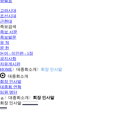
항렬표
고려시대
조선시대
근현대
족보검색
족보 서문
족보발문
유 적
문 헌
논어 - 이인편 - 1장
공지사항
자유게시판
HOME
〉
대종회소개
〉
회장 인사말
대종회소개
회장 인사말
대종회 연혁
임원 명단
〉
대종회소개
〉
회장 인사말
회장 인사말