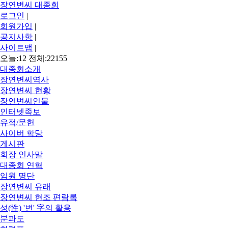
장연변씨 대종회
로그인
|
회원가입
|
공지사항
|
사이트맵
|
오늘:12 전체:22155
대종회소개
장연변씨역사
장연변씨 현황
장연변씨인물
인터넷족보
유적/문헌
사이버 학당
게시판
회장 인사말
대종회 연혁
임원 명단
장연변씨 유래
장연변씨 현조 편람록
성(性) '변' 字의 활용
분파도