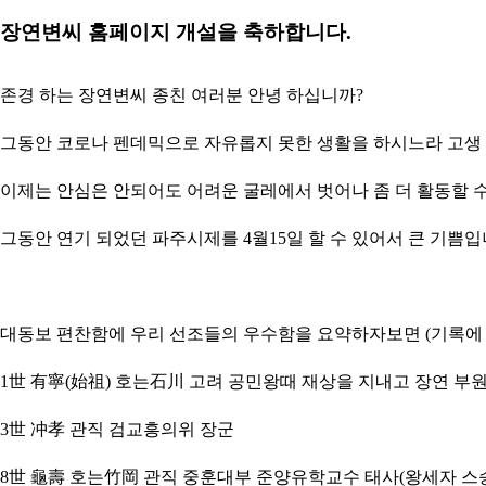
장연변씨 홈페이지 개설을 축하합니다.
존경 하는 장연변씨
종친 여러분 안녕 하십니까?
그동안 코로나 펜데믹으로 자유롭지 못한 생활을 하시느라 고생
이제는 안심은 안되어도 어려운 굴레에서 벗어나 좀 더 활동할 수
그동안 연기 되었던 파주시제를
4
월
15
일 할 수 있어서 큰 기쁨입
대동보 편찬함에 우리 선조들의 우수함을 요약하자보면
(
기록에
1
世 有寧
(
始祖
)
호는
石川
고려 공민왕때 재상을 지내고 장연 부
3
世 冲孝
관직 검교흥의위 장군
8
世 龜壽
호는
竹岡
관직 중훈대부 준양유학교수 태사
(
왕세자 스