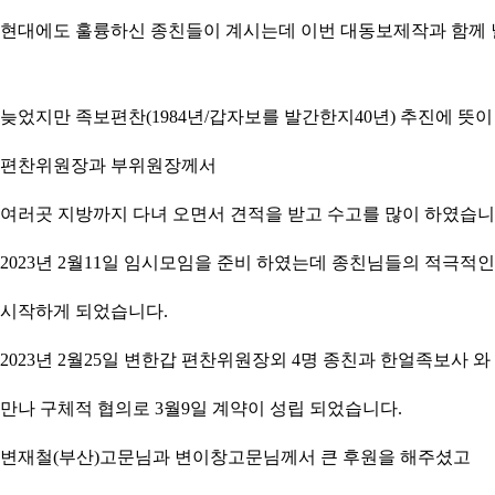
현대에도 훌륭하신 종친들이 계시는데 이번 대동보제작과 함께 
늦었지만 족보편찬
(1984
년
/
갑자보를 발간한지
40
년
)
추진에 뜻이
편찬위원장과 부위원장께서
여러곳 지방까지 다녀 오면서 견적을 받고 수고를 많이 하였습
2023
년
2
월
11
일 임시모임을 준비 하였는데 종친님들의 적극적인
시작하게 되었습니다.
2023
년
2
월
25
일 변한갑 편찬위원장외
4
명 종친과 한얼족보사 와
만나 구체적 협의로
3
월
9
일 계약이 성립 되었습니다.
변재철
(
부산
)
고문님과 변이창고문님께서 큰 후원을 해주셨고