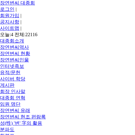
장연변씨 대종회
로그인
|
회원가입
|
공지사항
|
사이트맵
|
오늘:4 전체:22116
대종회소개
장연변씨역사
장연변씨 현황
장연변씨인물
인터넷족보
유적/문헌
사이버 학당
게시판
회장 인사말
대종회 연혁
임원 명단
장연변씨 유래
장연변씨 현조 편람록
성(性) '변' 字의 활용
분파도