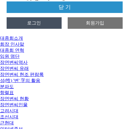
닫 기
로그인
회원가입
대종회소개
회장 인사말
대종회 연혁
임원 명단
장연변씨역사
장연변씨 유래
장연변씨 현조 편람록
성(性) '변' 字의 활용
분파도
항렬표
장연변씨 현황
장연변씨인물
고려시대
조선시대
근현대
인터넷족보