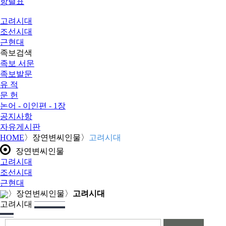
항렬표
고려시대
조선시대
근현대
족보검색
족보 서문
족보발문
유 적
문 헌
논어 - 이인편 - 1장
공지사항
자유게시판
HOME
〉
장연변씨인물
〉
고려시대
장연변씨인물
고려시대
조선시대
근현대
〉
장연변씨인물
〉
고려시대
고려시대