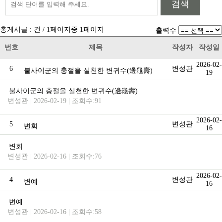
검색
총게시글 :
건 /
1
페이지중
1
페이지
출력수
번호
제목
작성자
작성일
2026-02-
6
변성관
불사이군의 충절을 실천한 변귀수(邊龜壽)
19
불사이군의 충절을 실천한 변귀수(邊龜壽)
변성관 | 2026-02-19 | 조회수:91
2026-02-
5
변성관
변회
16
변회
변성관 | 2026-02-16 | 조회수:76
2026-02-
4
변성관
변예
16
변예
변성관 | 2026-02-16 | 조회수:58