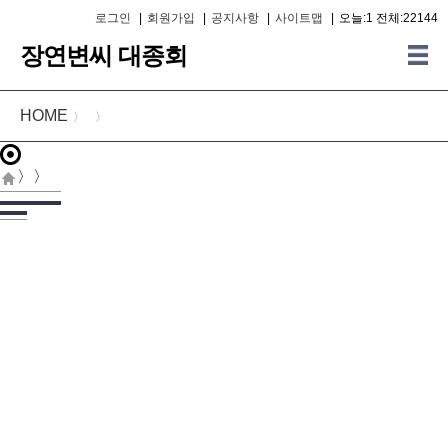
로그인
|
회원가입
|
공지사항
|
사이트맵
|
오늘:1 전체:22144
장연변씨 대종회
HOME
〉
〉
〉
〉