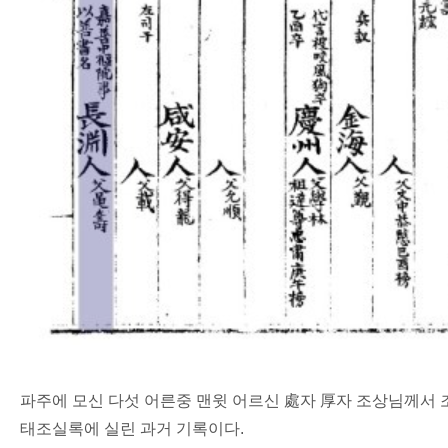
파주에 모신 다섯 어른중 맨윗 어르신 處자 厚자 조상님께서
태조실록에 실린 과거 기록이다.