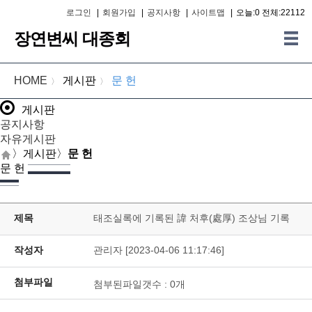
로그인
|
회원가입
|
공지사항
|
사이트맵
|
오늘:0 전체:22112
장연변씨 대종회
HOME
게시판
문 헌
〉
〉
게시판
공지사항
자유게시판
〉
게시판
〉
문 헌
문 헌
제목
태조실록에 기록된 諱 처후(處厚) 조상님 기록
작성자
관리자 [2023-04-06 11:17:46]
첨부파일
첨부된파일갯수 :
0
개