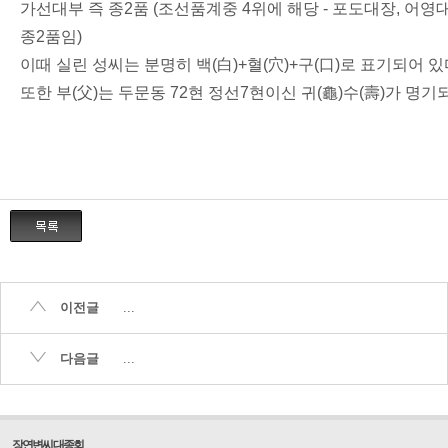
가선대부 즉 종2품 (조선품계중 4위에 해당 - 포도대장, 어영
종2품임)
이때 실린 성씨는 분명히 백(白)+혈(穴)+구(口)로 표기되어 있
또한 부(父)는 두문동 72현 정선7현이신 귀(龜)수(壽)가 명기
이전글
...
다음글
...
장연변씨 대종회