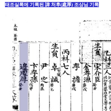
태조실록에 기록된 諱 처후(處厚) 조상님 기록